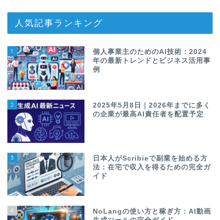
人気記事ランキング
1
個人事業主のためのAI技術：2024
年の最新トレンドとビジネス活用事
例
2
2025年5月8日｜2026年までに多く
の企業が最高AI責任者を配置予定
3
日本人がScribieで副業を始める方
法：在宅で収入を得るための完全ガ
イド
4
NoLangの使い方と稼ぎ方：AI動画