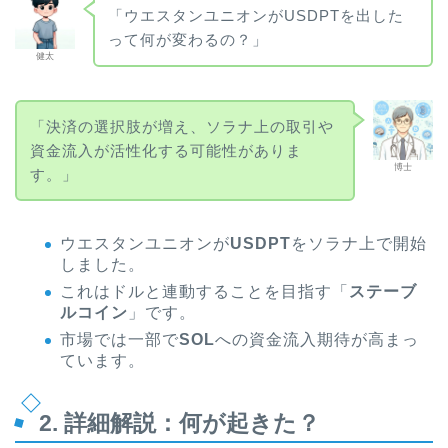
「ウエスタンユニオンがUSDPTを出した
って何が変わるの？」
健太
「決済の選択肢が増え、ソラナ上の取引や
資金流入が活性化する可能性がありま
博士
す。」
ウエスタンユニオンが
USDPT
をソラナ上で開始
しました。
これはドルと連動することを目指す「
ステーブ
ルコイン
」です。
市場では一部で
SOL
への資金流入期待が高まっ
ています。
2. 詳細解説：何が起きた？