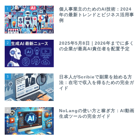
1
個人事業主のためのAI技術：2024
年の最新トレンドとビジネス活用事
例
2
2025年5月8日｜2026年までに多く
の企業が最高AI責任者を配置予定
3
日本人がScribieで副業を始める方
法：在宅で収入を得るための完全ガ
イド
4
NoLangの使い方と稼ぎ方：AI動画
生成ツールの完全ガイド