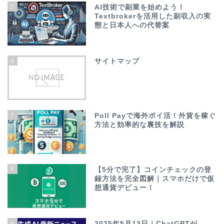
5
AI技術で副業を始めよう！
Textbrokerを活用した副収入の実
態と日本人への代替案
6
サイトマップ
7
Poll Payで海外ポイ活！外貨を稼ぐ
方法と効率的な裏技を解説
8
【5分で完了】コインチェックの登
録方法を完全図解｜スマホだけで仮
想通貨デビュー！
9
2025年5月13日｜ChatGPTが