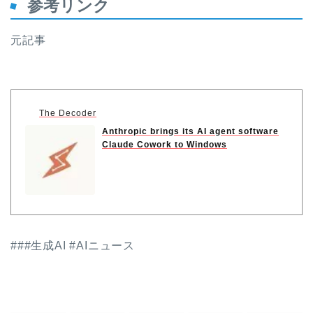
参考リンク
元記事
The Decoder
Anthropic brings its AI agent software
Claude Cowork to Windows
###生成AI #AIニュース