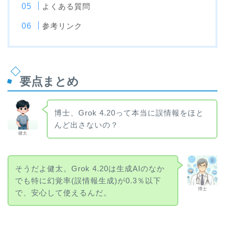
よくある質問
参考リンク
要点まとめ
博士、Grok 4.20って本当に誤情報をほと
んど出さないの？
健太
そうだよ健太。Grok 4.20は生成AIのなか
でも特に幻覚率(誤情報生成)が0.3％以下
博士
で、安心して使えるんだ。