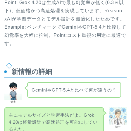
Point: Grok 4.20は生成AIで最も幻覚率が低く(0.3％以
下)、低価格かつ高速処理を実現しています。Reason:
xAIが学習データとモデル設計を最適化したためです。
Example: ベンチマークでGeminiやGPT-5.4と比較して
幻覚率を大幅に抑制。Point:コスト重視の用途に最適で
す。
新情報の詳細
GeminiやGPT-5.4と比べて何が違うの？
健太
主にモデルサイズと学習手法だよ。Grok
4.20は軽量設計で高速処理を可能にしてい
博士
るんだ。