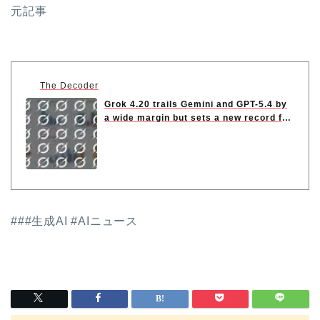
元記事
The Decoder
Grok 4.20 trails Gemini and GPT-5.4 by
a wide margin but sets a new record f
o...
###生成AI #AIニュース