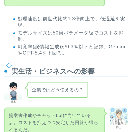
処理速度は前世代比約1.3倍向上で、低遅延を実
現。
モデルサイズは50億パラメータ級でコストを抑
制。
幻覚率(誤情報生成)が0.3％以下と記録。Gemini
やGPT-5.4を下回る。
実生活・ビジネスへの影響
企業ではどう使えるの？
健太
提案書作成やチャットbotに向いている
よ。コストを抑えつつ安定した回答が得ら
博士
れるんだ。