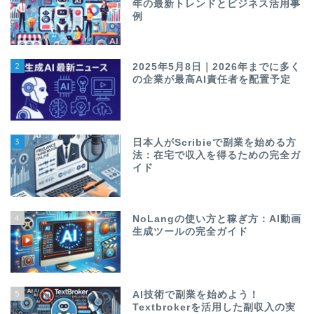
年の最新トレンドとビジネス活用事
例
2
2025年5月8日｜2026年までに多く
の企業が最高AI責任者を配置予定
3
日本人がScribieで副業を始める方
法：在宅で収入を得るための完全ガ
イド
4
NoLangの使い方と稼ぎ方：AI動画
生成ツールの完全ガイド
5
AI技術で副業を始めよう！
Textbrokerを活用した副収入の実