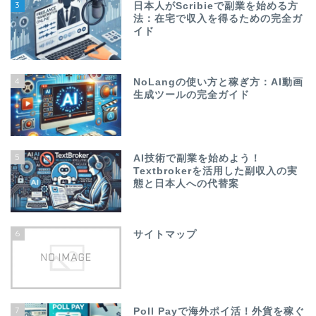
3
日本人がScribieで副業を始める方
法：在宅で収入を得るための完全ガ
イド
4
NoLangの使い方と稼ぎ方：AI動画
生成ツールの完全ガイド
5
AI技術で副業を始めよう！
Textbrokerを活用した副収入の実
態と日本人への代替案
6
サイトマップ
7
Poll Payで海外ポイ活！外貨を稼ぐ