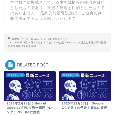
本ブログに掲載されている事項は情報の提供を目的
としたものであり、投資の勧誘を目的としたもので
はありません。 最終的な投資決定は、ご自身の判
断で決定するようお願いいたします。
HOME
AI・ChatGPT
AI_最新ニュース
2025年5月14日｜サウジアラビアがAI企業「Humain」を設立し米国が湾岸諸国
の半導体輸出規制を緩和
RELATED POST
AI_最新ニュース
AI_最新ニュース
2026年2月28日｜Metaが
2025年12月17日｜Google
GoogleのTPUを数十億円でレ
CCで日々の予定を簡単に管理
ンタル NVIDIAに挑戦