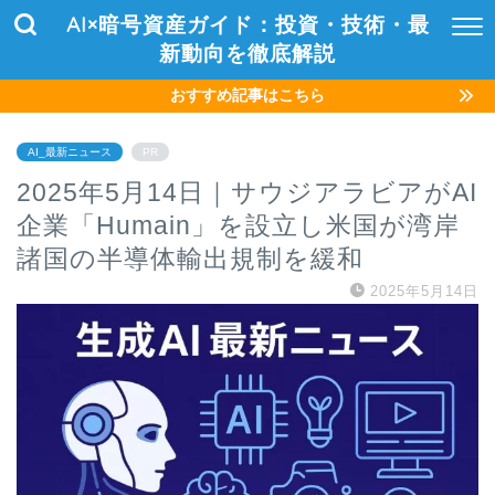
AI×暗号資産ガイド：投資・技術・最
新動向を徹底解説
おすすめ記事はこちら
AI_最新ニュース
PR
2025年5月14日｜サウジアラビアがAI
企業「Humain」を設立し米国が湾岸
諸国の半導体輸出規制を緩和
2025年5月14日