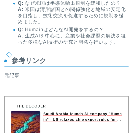
Q:
なぜ米国は半導体輸出規制を緩和したの？
A:
米国は湾岸諸国との関係強化と地域の安定化
を目指し、技術交流を促進するために規制を緩
めました。
Q:
HumainはどんなAI開発をするの？
A:
生成AIを中心に、産業や社会課題の解決を狙
った多様なAI技術の研究と開発を行います。
参考リンク
元記事
THE DECODER
Saudi Arabia founds AI company "Huma
in" - US relaxes chip export rules for G
u...