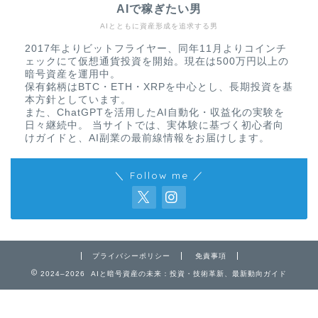
AIで稼ぎたい男
AIとともに資産形成を追求する男
2017年よりビットフライヤー、同年11月よりコインチ
ェックにて仮想通貨投資を開始。現在は500万円以上の
暗号資産を運用中。
保有銘柄はBTC・ETH・XRPを中心とし、長期投資を基
本方針としています。
また、ChatGPTを活用したAI自動化・収益化の実験を
日々継続中。 当サイトでは、実体験に基づく初心者向
けガイドと、AI副業の最前線情報をお届けします。
＼ Follow me ／
免責事項
プライバシーポリシー
免責事項
2024–2026 AIと暗号資産の未来：投資・技術革新、最新動向ガイド
プライバシーポリシー