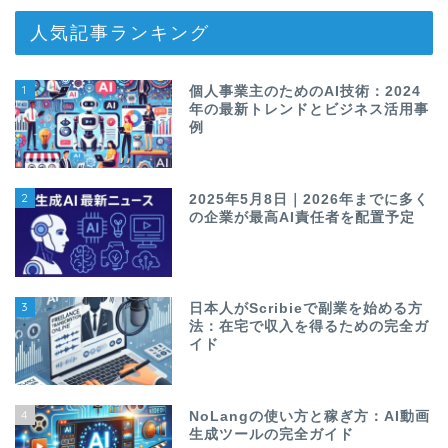
人気記事ランキング
1
個人事業主のためのAI技術：2024
年の最新トレンドとビジネス活用事
例
2
2025年5月8日｜2026年までに多く
の企業が最高AI責任者を配置予定
3
日本人がScribieで副業を始める方
法：在宅で収入を得るための完全ガ
イド
4
NoLangの使い方と稼ぎ方：AI動画
生成ツールの完全ガイド