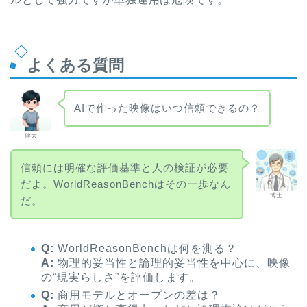
よくある質問
AIで作った映像はいつ信頼できるの？
健太
信頼には明確な評価基準と人の検証が必要
だよ。WorldReasonBenchはその一歩なん
博士
だ。
Q:
WorldReasonBenchは何を測る？
A:
物理的妥当性と論理的妥当性を中心に、映像
の“現実らしさ”を評価します。
Q:
商用モデルとオープンの差は？