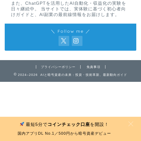
また、ChatGPTを活用したAI自動化・収益化の実験を
日々継続中。 当サイトでは、実体験に基づく初心者向
けガイドと、AI副業の最前線情報をお届けします。
＼ Follow me ／
免責事項
プライバシーポリシー
免責事項
2024–2026 AIと暗号資産の未来：投資・技術革新、最新動向ガイド
プライバシーポリシー
お問い合わせ
最短5分で
コインチェック口座
を開設！
MENU
国内アプリDL No.1／500円から暗号資産デビュー