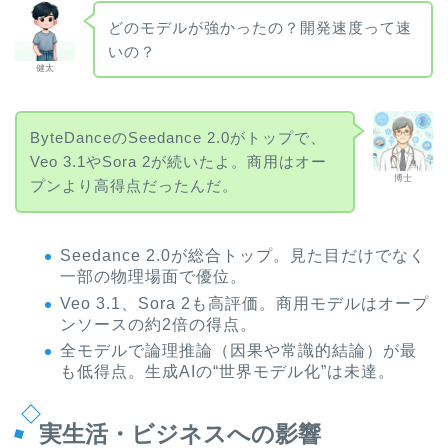
どのモデルが強かったの？開発速度って速
いの？
健太
ByteDanceのSeedance 2.0がトップで、
Veo 3.1やSora 2が続いたよ。商用はオー
博士
プンより高得点だったんだ。
Seedance 2.0が総合トップ。見た目だけでなく
一部の物理場面で優位。
Veo 3.1、Sora 2も高評価。商用モデルはオープ
ンソースの約2倍の得点。
全モデルで論理推論（因果や常識的結論）が最
も低得点。生成AIの“世界モデル化”は未達。
実生活・ビジネスへの影響