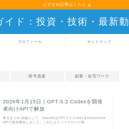
おすすめ記事はこちら
産ガイド：投資・技術・最新
プロフィール
サイトマップ
暗号資産
副業・在宅ワーク
2026年1月15日｜GPT-5.2 Codexを開発
者向けAPIで解放
要点まとめ 結論として、OpenAIはGPT-5.2 CodexをResponses
APIで提供開始しました。これによりコードのバグ検 …