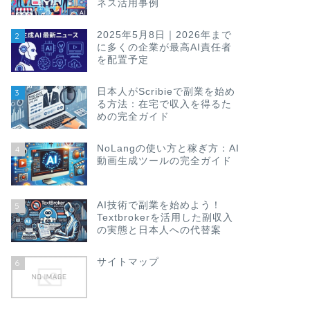
ネス活用事例
2025年5月8日｜2026年まで
2
に多くの企業が最高AI責任者
を配置予定
AI_最新ニュース
2026年5月1
企業を買収—We
日本人がScribieで副業を始め
3
響
る方法：在宅で収入を得るた
めの完全ガイド
OpenAIが小さな音声ク
論（Point）：同社
を …
NoLangの使い方と稼ぎ方：AI
4
動画生成ツールの完全ガイド
AI_最新ニュース
2026年5月17日
AI技術で副業を始めよう！
5
Textbrokerを活用した副収入
出ツールが全
の実態と日本人への代替案
要点まとめ YouTube
検出）ツールを18歳以
サイトマップ
6