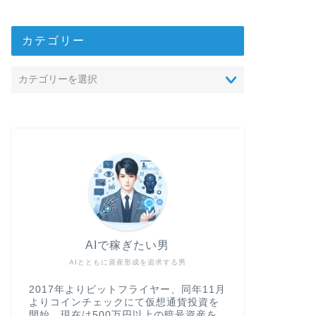
た。結論から言うと、米
を接 …
カテゴリー
AI_最新ニュース
2026年5月15
競争の分岐点
結論（Point）：Ant
（compute）での
AI（ …
AI_最新ニュース
2026年5月
AIで稼ぎたい男
（エージェント
AIとともに資産形成を追求する男
導入と結論 ポイント
AI（自律的に判断・行
2017年よりビットフライヤー、同年11月
と信頼性 …
よりコインチェックにて仮想通貨投資を
開始。現在は500万円以上の暗号資産を