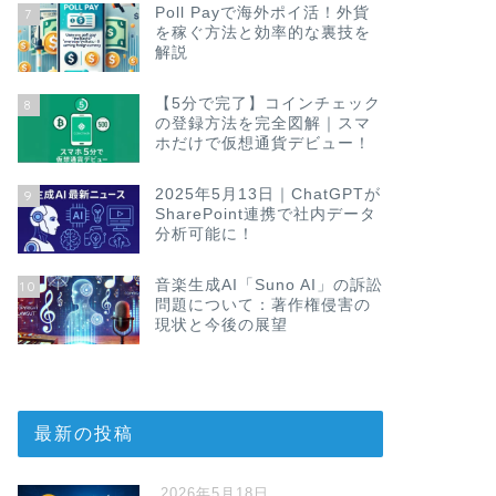
Poll Payで海外ポイ活！外貨
7
を稼ぐ方法と効率的な裏技を
AI_最新ニュース
2026年5月17日
解説
弱性を自動で
【5分で完了】コインチェック
8
要点まとめ 結論（Point
の登録方法を完全図解｜スマ
は、生成AIの実力を示し
ホだけで仮想通貨デビュー！
2025年5月13日｜ChatGPTが
9
SharePoint連携で社内データ
分析可能に！
AI_最新ニュース
2026年5月1
音楽生成AI「Suno AI」の訴訟
10
界理解はまだ
問題について：著作権侵害の
現状と今後の展望
この記事の結論（Poi
目が優れたAI動画生
ないと示しまし …
最新の投稿
AI_最新ニュース
2026年5月16
2026年5月18日