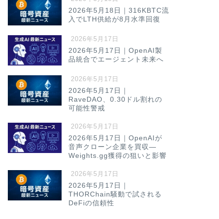
評価でOpen
2026年5月18日｜316KBTC流
入でLTH供給が8月水準回復
結論（Point）：Ant
9000億ドルに達し、
2026年5月17日
算 …
2026年5月17日｜OpenAI製
品統合でエージェント未来へ
2026年5月17日
AI_最新ニュース
2026年5月17日｜
2026年5月1
RaveDAO、0.30ドル割れの
要とGoogle
可能性警戒
結論（Point）：Go
2026年5月17日
AI）向けの特別なSE
従来の検 …
2026年5月17日｜OpenAIが
音声クローン企業を買収—
Weights.gg獲得の狙いと影響
2026年5月17日
AI_最新ニュース
2026年5月17日｜
2026年5月1
THORChain騒動で試される
続で家計節約
DeFiの信頼性
OpenAIはChatG