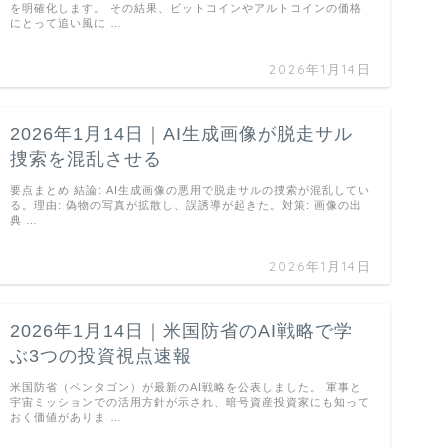
を明確化します。 その結果、ビットコインやアルトコインの価格
にとって追い風に …
2026年1月14日
2026年1月14日｜AI生成画像が脱走サル
捜索を混乱させる
要点まとめ 結論: AI生成画像の悪用で脱走サルの捜索が混乱してい
る。理由: 偽物の写真が拡散し、誤誘導が起きた。対策: 画像の出
典 …
2026年1月14日
2026年1月14日｜米国防省のAI戦略で学
ぶ3つの投資視点速報
米国防省（ペンタゴン）が最新のAI戦略を公表しました。 軍事と
宇宙ミッションでの活用方針が示され、暗号資産投資家にも知って
おく価値がありま …