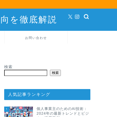
動向を徹底解説
お問い合わせ
検索
検索
AI_最新ニュース
2026年5月1
人気記事ランキング
ジェント未来
Point：結論は明快です
個人事業主のためのAI技術：
1
OpenAIはChatGPT
2024年の最新トレンドとビジ