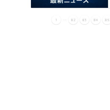
...
1
82
83
84
85